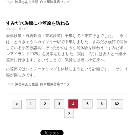
Tags:
漆器もある生活
,
白木屋漆器店ブログ
すみだ水族館に小笠原を訪ねる
2025年6月11日
会津鉄道・野岩鉄道・東武鉄道に乗車しての東京行きでした。 今回
は、とうきょうスカイツリー駅で下車しました。すみだ水族館で開催
している小笠原諸島に行ったかのような島体験を味わう「すみだボニ
ンアイランド2025」を見学をしました。実は、7月には友人と一緒小
笠原に行きます。ということで、気持ちは既に小笠原へ。
小笠原ではシュノーケリングも体験しようという計画です。 サンゴ
礁が楽しみです。
Tags:
漆器もある生活
,
白木屋漆器店ブログ
1
2
3
4
5
6
62