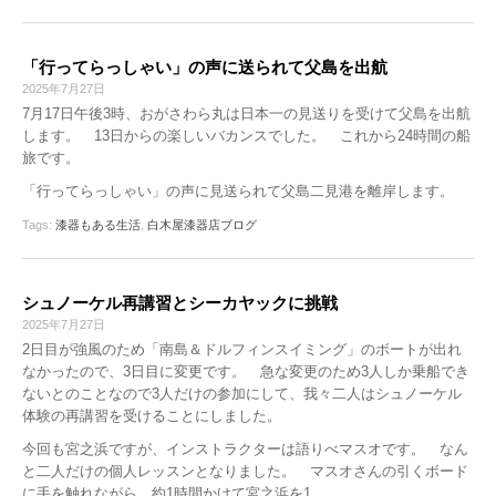
「行ってらっしゃい」の声に送られて父島を出航
2025年7月27日
7月17日午後3時、おがさわら丸は日本一の見送りを受けて父島を出航
します。 13日からの楽しいバカンスでした。 これから24時間の船
旅です。
「行ってらっしゃい」の声に見送られて父島二見港を離岸します。
Tags:
漆器もある生活
,
白木屋漆器店ブログ
シュノーケル再講習とシーカヤックに挑戦
2025年7月27日
2日目が強風のため「南島＆ドルフィンスイミング」のボートが出れ
なかったので、3日目に変更です。 急な変更のため3人しか乗船でき
ないとのことなので3人だけの参加にして、我々二人はシュノーケル
体験の再講習を受けることにしました。
今回も宮之浜ですが、インストラクターは語りべマスオです。 なん
と二人だけの個人レッスンとなりました。 マスオさんの引くボード
に手を触れながら、約1時間かけて宮之浜を1…