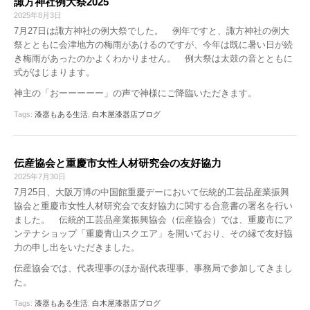
諏方神社例大祭2025
2025年8月3日
7月27日は諏方神社の例大祭でした。 例年ですと、諏方神社の例大
祭とともに会津地方の梅雨があけるのですが、今年は既に暑い日が続
き梅雨があったのかよくわかりません。 例大祭は太鼓の音とともに
式がはじまります。
神主の「おーーーーー」の声で神様にご降臨いただきます。
Tags:
漆器もある生活
,
白木屋漆器店ブログ
伝産協会と重慶市女性人材研究会の友好協力
2025年7月30日
7月25日、大阪万博の中国館重慶デーにおいて伝統的工芸品産業振興
協会と重慶市女性人材研究会で友好協力に関する合意書の署名を行い
ました。 伝統的工芸品産業振興協会（伝産協会）では、重慶市にア
ンテナショップ「重慶青山スクエア」を開いており、その縁で友好協
力の申し出をいただきました。
伝産協会では、代表理事のほか副代表理事、事務局で参加してきまし
た。
Tags:
漆器もある生活
,
白木屋漆器店ブログ