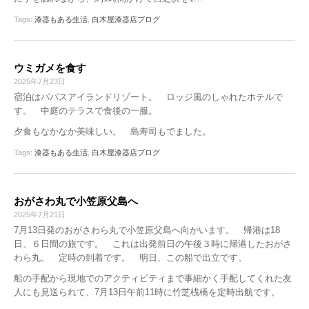
Tags:
漆器もある生活
,
白木屋漆器店ブログ
ウミガメを食す
2025年7月23日
宿泊はパパスアイランドリゾート。 ロッジ風のしゃれたホテルで
す。 中庭のテラスで食後の一服。
夕食もなかなか美味しい。 島寿司もでました。
Tags:
漆器もある生活
,
白木屋漆器店ブログ
おがさわ丸で小笠原父島へ
2025年7月21日
7月13日発のおがさわら丸で小笠原父島へ向かいます。 帰港は18
日、６日間の旅です。 これは出発前日の午後３時に帰港したおがさ
わら丸。 定時の到着です。 明日、この船で出立です。
船の手配から現地でのアクティビティまで事細かく手配してくれた友
人にも見送られて、7月13日午前11時に竹芝桟橋を定時出航です。