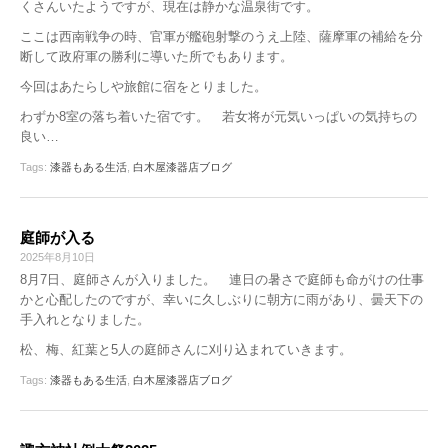
くさんいたようですが、現在は静かな温泉街です。
ここは西南戦争の時、官軍が艦砲射撃のうえ上陸、薩摩軍の補給を分
断して政府軍の勝利に導いた所でもあります。
今回はあたらしや旅館に宿をとりました。
わずか8室の落ち着いた宿です。 若女将が元気いっぱいの気持ちの
良い…
Tags:
漆器もある生活
,
白木屋漆器店ブログ
庭師が入る
2025年8月10日
8月7日、庭師さんが入りました。 連日の暑さで庭師も命がけの仕事
かと心配したのですが、幸いに久しぶりに朝方に雨があり、曇天下の
手入れとなりました。
松、梅、紅葉と5人の庭師さんに刈り込まれていきます。
Tags:
漆器もある生活
,
白木屋漆器店ブログ