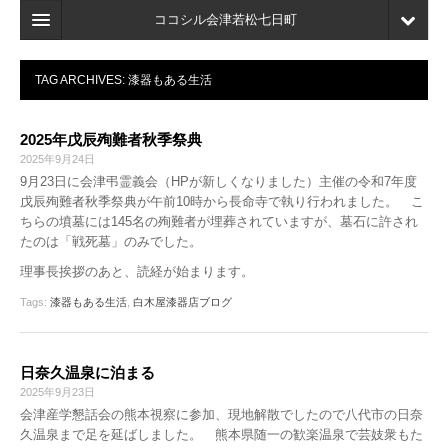
ココシル会津若松七日町
ホーム
TAG ARCHIVES:
漆器もある生活
検索
2025年戊辰殉難者秋季祭典
店舗・施設最新情報
2025年9月24日
9月23日に会津弔霊義会（HPが新しくなりました）主催の令和7年度
口コミ
戊辰殉難者秋季祭典が午前10時から長命寺で執り行われました。 こ
ちらの墳墓には145名の殉難者が埋葬されていますが、墓石に許され
マイページ
たのは「戦死墓」のみでした。
ブックマーク
理事長挨拶のあと、読経が始まります。
Tags:
漆器もある生活
,
白木屋漆器店ブログ
日奈久温泉に泊まる
2025年9月23日
会津産学懇話会の熊本視察に参加、現地解散でしたので八代市の日奈
久温泉まで足を延ばしました。 熊本県随一の歓楽温泉で芸妓衆もた