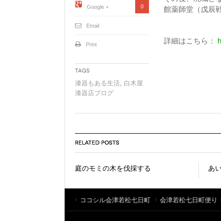
0
Google +
館薬師堂（戊辰
Email
詳細はこちら：
h
Print
Tags
漆器もある生活
,
白木屋
漆器店ブログ
RELATED POSTS
庭のモミの木を伐採する
あい
ココシル会津若松七日町
会津若松七日町便り