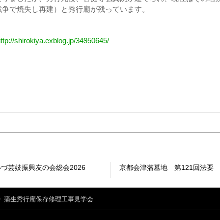
戦争で焼失し再建）と秀行廟が残っています。
ttp://shirokiya.exblog.jp/34950645/
づ芸妓振興友の会総会2026
京都会津藩墓地 第121回法要
蒲生秀行廟保存修理工事見学会