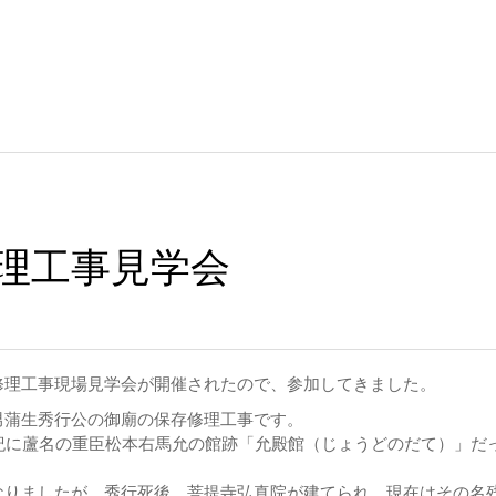
理工事見学会
修理工事現場見学会が開催されたので、参加してきました。
男蒲生秀行公の御廟の保存修理工事です。
世紀に蘆名の重臣松本右馬允の館跡「允殿館（じょうどのだて）」だ
なりましたが、秀行死後、菩提寺弘真院が建てられ、現在はその名