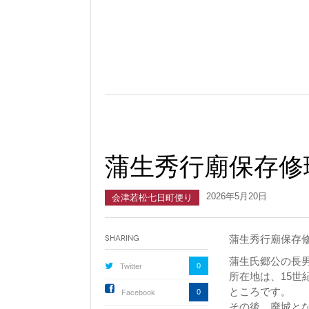
蒲生秀行廟保存修
2026年5月20日
会津若松七日町便り
蒲生秀行廟保存
Sharing
蒲生氏郷公の長
0
Twitter
所在地は、15
ところです。
0
Facebook
その後、廃城と