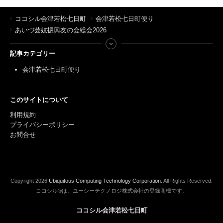
ココシル会津若松七日町
会津若松七日町便り
あいづ芸妓振興友の会総会2026
記事カテゴリー
会津若松七日町便り
このサイトについて
利用規約
プライバシーポリシー
お問合せ
Copyright
2026
Ubiquitous Computing Technology Corporation
. All Rights Reserved.
ココシル®は、ユーシーテクノロジ株式会社の登録商標です。
ココシル会津若松七日町