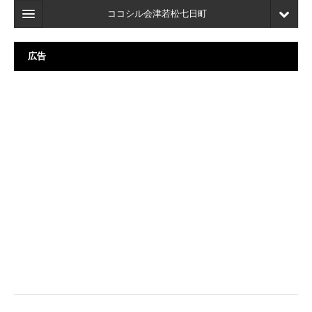
ココシル会津若松七日町
ホーム
広告
検索
店舗・施設最新情報
口コミ
マイページ
ブックマーク