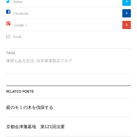
0
Twitter
0
Facebook
0
Google +
Email
Tags
漆器もある生活
,
白木屋漆器店ブログ
RELATED POSTS
庭のモミの木を伐採する
京都会津藩墓地 第121回法要