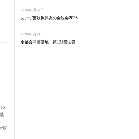
2026年6月24日
あいづ芸妓振興友の会総会2026
2026年6月21日
京都会津藩墓地 第121回法要
12
能
し
大変