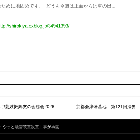
ために地固めです。 どうも今週は正面からは車の出...
ttp://shirokiya.exblog.jp/34941393/
づ芸妓振興友の会総会2026
京都会津藩墓地 第121回法要
やっと融雪装置設置工事が再開