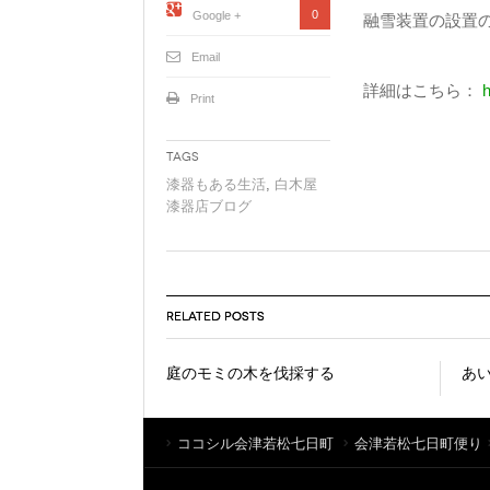
0
Google +
融雪装置の設置の
Email
詳細はこちら：
h
Print
Tags
漆器もある生活
,
白木屋
漆器店ブログ
RELATED POSTS
庭のモミの木を伐採する
あい
ココシル会津若松七日町
会津若松七日町便り