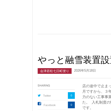
やっと融雪装置設
2026年5月18日
会津若松七日町便り
店の途中で止まっ
Sharing
月ですから、３
0
Twitter
力のない工事事
た。 入札制度
0
Facebook
です。