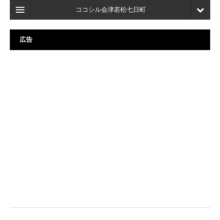
ココシル会津若松七日町
ホーム
広告
検索
店舗・施設最新情報
口コミ
マイページ
ブックマーク