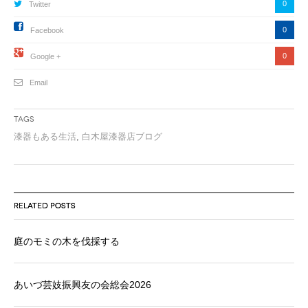
0
Twitter
0
Facebook
0
Google +
Email
Tags
漆器もある生活
,
白木屋漆器店ブログ
RELATED POSTS
庭のモミの木を伐採する
あいづ芸妓振興友の会総会2026