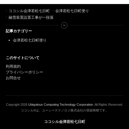
ココシル会津若松七日町
会津若松七日町便り
融雪装置設置工事が一段落
記事カテゴリー
会津若松七日町便り
このサイトについて
利用規約
プライバシーポリシー
お問合せ
Copyright
2026
Ubiquitous Computing Technology Corporation
. All Rights Reserved.
ココシル®は、ユーシーテクノロジ株式会社の登録商標です。
ココシル会津若松七日町