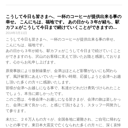
こうして今日も皆さまへ、一杯のコーヒーが提供出来る事の
幸せ。 こんにちは、福地です。 あの日から３年が経ち、駅
カフェがこうして今日まで続けていくことができますの…
2014年3月11日
こうして今日も皆さまへ、一杯のコーヒーが提供出来る事の幸せ。
こんにちは、福地です。
あの日から３年が経ち、駅カフェがこうして今日まで続けていくこと
ができますのも、沢山のお客様に支えて頂いたお陰と感謝しておりま
す。心からお礼申し上げます。
原発事故により放射線量が、会津はほとんど影響がないにも関わら
ず、風評被害にあえいでいた一番辛い時期、応援しようと会津へお越
し頂いた多くの方々に感謝いたします。
皆様が会津へお越しになる事で、私達がどれだけ勇気づけられたこと
でしょう。本当に嬉しかったです。
このご恩は、今後会津へお越しになる皆さまが、会津の旅は楽しかっ
た、会津に来て良かった、と感じて頂けるよう、スタッフ一同努力し
て参ります。
未だに、２６万人もの方々が、全国各地に避難され、ご自宅に帰れな
いとの事です。東日本大震災で亡くなられた多くの方々に、深く哀悼