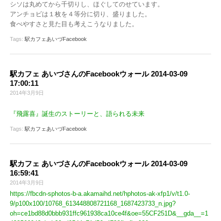
シソは丸めてから千切りし、ほぐしてのせています。
アンチョビは１枚を４等分に切り、盛りました。
食べやすさと見た目も考えこうなりました。
Tags:
駅カフェあいづFacebook
駅カフェ あいづさんのFacebookウォール 2014-03-09
17:00:11
2014年3月9日
『飛露喜』誕生のストーリーと、語られる未来
Tags:
駅カフェあいづFacebook
駅カフェ あいづさんのFacebookウォール 2014-03-09
16:59:41
2014年3月9日
https://fbcdn-sphotos-b-a.akamaihd.net/hphotos-ak-xfp1/v/t1.0-
9/p100x100/10768_613448808721168_1687423733_n.jpg?
oh=ce1bd88d0bbb931ffc961938ca10ce4f&oe=55CF251D&__gda__=1