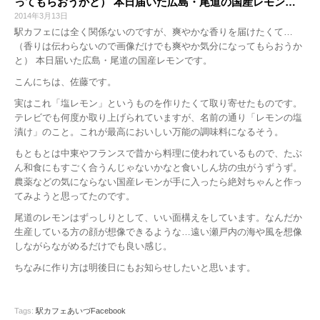
ってもらおうかと） 本日届いた広島・尾道の国産レモン…
2014年3月13日
駅カフェには全く関係ないのですが、爽やかな香りを届けたくて…
（香りは伝わらないので画像だけでも爽やか気分になってもらおうか
と） 本日届いた広島・尾道の国産レモンです。
こんにちは、佐藤です。
実はこれ「塩レモン」というものを作りたくて取り寄せたものです。
テレビでも何度か取り上げられていますが、名前の通り「レモンの塩
漬け」のこと。これが最高においしい万能の調味料になるそう。
もともとは中東やフランスで昔から料理に使われているもので、たぶ
ん和食にもすごく合うんじゃないかなと食いしん坊の虫がうずうず。
農薬などの気にならない国産レモンが手に入ったら絶対ちゃんと作っ
てみようと思ってたのです。
尾道のレモンはずっしりとして、いい面構えをしています。なんだか
生産している方の顔が想像できるような…遠い瀬戸内の海や風を想像
しながらながめるだけでも良い感じ。
ちなみに作り方は明後日にもお知らせしたいと思います。
Tags:
駅カフェあいづFacebook