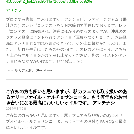
438566942_bab29ad9544a71d56a4738fbefbc920e
アサクラ
ブログでも告知しておりますが、アンチョビ、ラディーチジャム（果
汁含む）のレシピコンテストを３月末締切で開催しております。レシ
ピコンテストに触発され、沖縄にゆかりのあるスタッフが、沖縄のス
クガラス豆腐にヒントを得てアンチョビ豆腐をつくりました。木綿豆
腐にアンチョビ１切れを細かくきって、その上に紫蘇をたっぷり。ま
た、一切れを半分にしたものをのっけて、オレガノをぱらり。どちら
も上からオルチョをかけて召し上がりください。和のテイストのアン
チョビもなかなかいけます。ぜひお試しを！
Tags:
駅カフェあいづFacebook
ご存知の方も多いと思いますが、駅カフェでも取り扱いのあ
るオリーブオイル・オルチョサンニータ。もう何年ものお付
き合いになる最高においしいオイルです。 アンテナシ…
2014年3月9日
ご存知の方も多いと思いますが、駅カフェでも取り扱いのあるオリー
ブオイル・オルチョサンニータ。もう何年ものお付き合いになる最高
においしいオイルです。