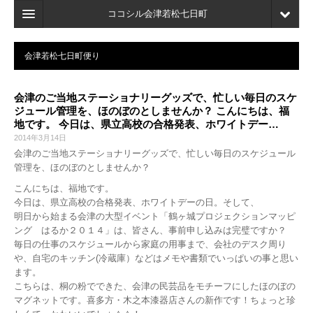
ココシル会津若松七日町
ホーム
会津若松七日町便り
検索
会津のご当地ステーショナリーグッズで、忙しい毎日のスケ
店舗・施設最新情報
ジュール管理を、ほのぼのとしませんか？ こんにちは、福
地です。 今日は、県立高校の合格発表、ホワイトデー…
口コミ
2014年3月14日
会津のご当地ステーショナリーグッズで、忙しい毎日のスケジュール
マイページ
管理を、ほのぼのとしませんか？
ブックマーク
こんにちは、福地です。
今日は、県立高校の合格発表、ホワイトデーの日。そして、
明日から始まる会津の大型イベント「鶴ヶ城プロジェクションマッピ
ング はるか２０１４」は、皆さん、事前申し込みは完璧ですか？
毎日の仕事のスケジュールから家庭の用事まで、会社のデスク周り
や、自宅のキッチン(冷蔵庫）などはメモや書類でいっぱいの事と思い
ます。
こちらは、桐の粉でできた、会津の民芸品をモチーフにしたほのぼの
マグネットです。喜多方・木之本漆器店さんの新作です！ちょっと珍