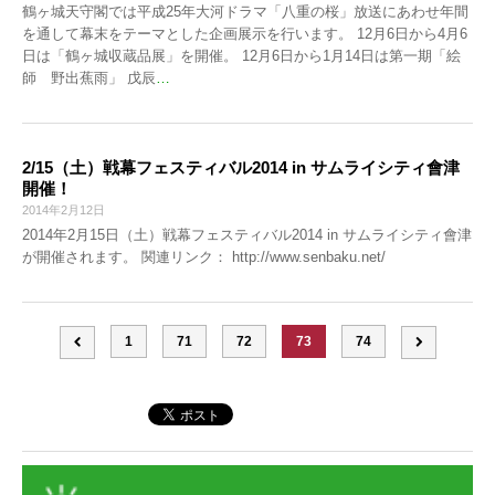
鶴ヶ城天守閣では平成25年大河ドラマ「八重の桜」放送にあわせ年間
を通して幕末をテーマとした企画展示を行います。 12月6日から4月6
日は「鶴ヶ城収蔵品展」を開催。 12月6日から1月14日は第一期「絵
師 野出蕉雨」 戊辰
…
2/15（土）戦幕フェスティバル2014 in サムライシティ會津
開催！
2014年2月12日
2014年2月15日（土）戦幕フェスティバル2014 in サムライシティ會津
が開催されます。 関連リンク： http://www.senbaku.net/
1
71
72
73
74