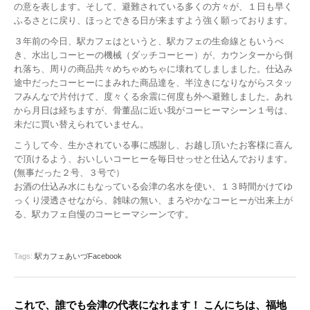
の意を表します。そして、避難されている多くの方々が、１日も早く
ふるさとに戻り、ほっとできる日が来ますよう強く願っております。
３年前の今日、駅カフェはというと、駅カフェの生命線ともいうべ
き、水出しコーヒーの機械（ダッチコーヒー）が、カウンターから倒
れ落ち、周りの商品共々めちゃめちゃに壊れてしましました。仕込み
途中だったコーヒーにまみれた商品達を、半泣きになりながらスタッ
フみんなで片付けて、度々くる余震に何度も外へ避難しました。あれ
から月日は経ちますが、骨董品に近い我がコーヒーマシーン１号は、
未だに買い替えられていません。
こうして今、生かされている事に感謝し、お越し頂いたお客様に喜ん
で頂けるよう、おいしいコーヒーを毎日せっせと仕込んでおります。
(無事だった２号、３号で）
お酒の仕込み水にもなっている会津の名水を使い、１３時間かけてゆ
っくり浸透させながら、雑味の無い、まろやかなコーヒーが出来上が
る、駅カフェ自慢のコーヒーマシーンです。
Tags:
駅カフェあいづFacebook
これで、誰でも会津の代表になれます！ こんにちは、福地