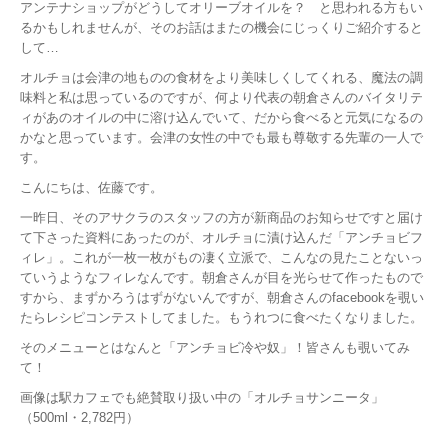
アンテナショップがどうしてオリーブオイルを？ と思われる方もい
るかもしれませんが、そのお話はまたの機会にじっくりご紹介すると
して…
オルチョは会津の地ものの食材をより美味しくしてくれる、魔法の調
味料と私は思っているのですが、何より代表の朝倉さんのバイタリテ
ィがあのオイルの中に溶け込んでいて、だから食べると元気になるの
かなと思っています。会津の女性の中でも最も尊敬する先輩の一人で
す。
こんにちは、佐藤です。
一昨日、そのアサクラのスタッフの方が新商品のお知らせですと届け
て下さった資料にあったのが、オルチョに漬け込んだ「アンチョビフ
ィレ」。これが一枚一枚がもの凄く立派で、こんなの見たことないっ
ていうようなフィレなんです。朝倉さんが目を光らせて作ったもので
すから、まずかろうはずがないんですが、朝倉さんのfacebookを覗い
たらレシピコンテストしてました。もうれつに食べたくなりました。
そのメニューとはなんと「アンチョビ冷や奴」！皆さんも覗いてみ
て！
画像は駅カフェでも絶賛取り扱い中の「オルチョサンニータ」
（500ml・2,782円）