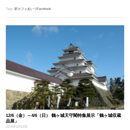
Tags:
駅カフェあいづFacebook
12/6（金）～4/6（日） 鶴ヶ城天守閣特集展示「鶴ヶ城収蔵
品展」
2014年2月12日