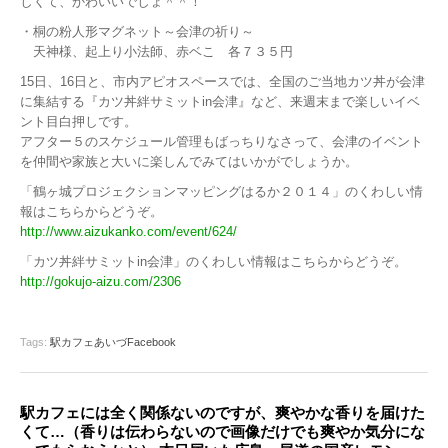
しくて、かわいいでしょ＾＾！
・桐の粉人形マグネット～会津の祈り～
天神様、起上り小法師、赤ベこ 各７３５円
15日、16日と、市内アピオスペースでは、全国のご当地カツ丼が会津
に集結する『カツ丼絆サミットin会津』など、来週末まで楽しいイベ
ント目白押しです。
アフター５のスケジュール管理もばっちりなさって、会津のイベント
を仲間や家族と大いに楽しんでみてはいかがでしょうか。
「鶴ヶ城プロジェクションマッピングはるか２０１４」のくわしい情
報はこちらからどうぞ。
http://www.aizukanko.com/event/624/
「カツ丼絆サミットin会津」のくわしい情報はこちらからどうぞ。
http://gokujo-aizu.com/2306
Tags:
駅カフェあいづFacebook
駅カフェには全く関係ないのですが、爽やかな香りを届けた
くて…（香りは伝わらないので画像だけでも爽やか気分にな