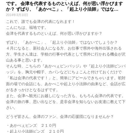
です。 会津を代表するものといえば、何が思い浮かびます
か？ ずばり、「あかべこ」、「起上り小法師」ではな…
2014年3月10日
これで、誰でも会津の代表になれます！
こんにちは、福地です。
会津を代表するものといえば、何が思い浮かびますか？
ずばり、「あかべこ」、「起上り小法師」ではないでしょうか？
４月になると、新社会人になる方、お仕事で県外や海外出張される
方、学生さん達は、学校の行事や代表として県外に行かれる機会が沢
山ある事と思います。
そんな時、こちらの『あかべぇピンバッジ』や『起上り小法師ピンバ
ッジ』を、胸元や帽子、カバンなどにちょこんと付けておくだけで
「私は会津の代表です！」と、簡単にアピールできちゃいます。初対
面の場での会話にも、あかべこや起上り小法師の由来など、会話が広
がるきっかけとなるはずです。
また、会津へ観光にお越しになった方も、もちろん会津の代表です。
会津の旅の事、思い出などを、是非会津を知らないお友達に教えて下
さい。
どうぞ皆さん、会津のファン、会津の応援団になりませんか？
・あかべぇピンズ ２１０円
・起上り小法師ピンズ ２１０円