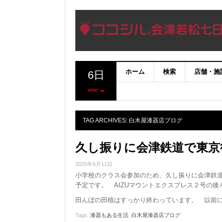
ホーム
検索
店舗・施
6日
NEW!
TAG ARCHIVES:
白木屋漆器店ブログ
久し振りに会津鉄道で東京
2025年6月11日
小学校のクラス会参加のため、久し振りに会津鉄道 
予定です。 AIZUマウントエクスプレス２号の
田んぼの田植はすっかり終わっています。 以前
Tags:
漆器もある生活
,
白木屋漆器店ブログ