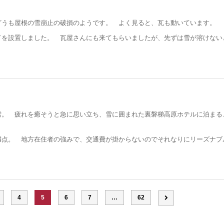
どうも屋根の雪崩止の破損のようです。 よく見ると、瓦も動いています。
ドを設置しました。 瓦屋さんにも来てもらいましたが、先ずは雪が溶けない
雪。 疲れを癒そうと急に思い立ち、雪に囲まれた裏磐梯高原ホテルに泊まる
満点。 地方在住者の強みで、交通費が掛からないのでそれなりにリーズナブ
4
5
6
7
…
62