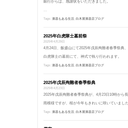
銀行からは、感謝状をいただきました。
…
Tags:
漆器もある生活
,
白木屋漆器店ブログ
2025年白虎隊士墓前祭
2025年4月29日
4月24日、飯盛山にて2025年戊辰殉難者春季祭
白虎隊士の墓前にて、神式で執り行われます。
Tags:
漆器もある生活
,
白木屋漆器店ブログ
2025年戊辰殉難者春季祭典
2025年4月23日
2025年戊辰殉難者春季祭典が、4月23日10時
雨模様ですが、桜が今年もきれいに咲いていまし
Tags:
漆器もある生活
,
白木屋漆器店ブログ