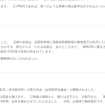
います。 江戸時代であれば、我々のような商家の者は参拝を許されなかった
ました。 石碑の名前は、戊辰戦争時に国家老西郷頼母の妻智恵子が自刃した
にまかする 身ながらも たわまぬ節は ありとこそきけ」 昭和3年に建立
婦女子233名の名前が刻まれています。
舞踊奉納がおこなわれました。
津支店（本店新潟市）の取引先会（会津第四北越会）が開催されました。
東山芸妓を揚げます。 三味線小福姐さん、踊りは京子さん、古都乃さん。 
、8年間、会長を務めさせていただきました。 今回、お陰様で無時退任で