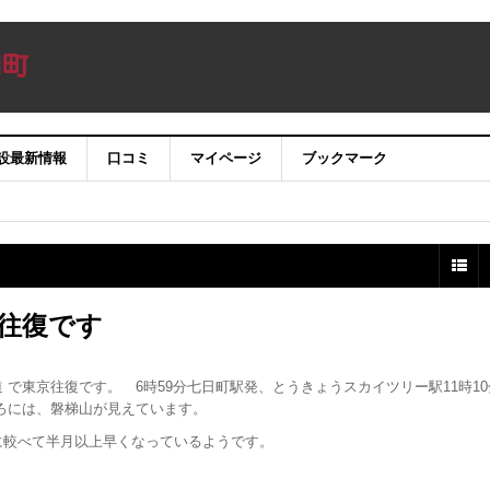
設最新情報
口コミ
マイページ
ブックマーク
往復です
で東京往復です。 6時59分七日町駅発、とうきょうスカイツリー駅11時10
後ろには、磐梯山が見えています。
に較べて半月以上早くなっているようです。