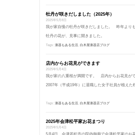
牡丹が咲きだしました（2025年）
2025年5月8日
我が家自慢の牡丹が咲きだしました。 昨年よりも
牡丹の花が、見事に開きました。
Tags:
漆器もある生活
,
白木屋漆器店ブログ
店内からお花見ができます
2025年5月4日
我が家の八重桜が満開です。 店内からお花見が
2007年（平成19年）に退職した女子社員が植え
［A記
Tags:
漆器もある生活
,
白木屋漆器店ブログ
2025年会津松平家お花まつり
2025年5月4日
5月4日、会津若松市の院内御廟で会津松平家のお