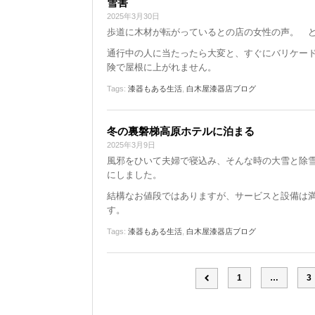
雪害
2025年3月30日
歩道に木材が転がっているとの店の女性の声。 
通行中の人に当たったら大変と、すぐにバリケー
険で屋根に上がれません。
Tags:
漆器もある生活
,
白木屋漆器店ブログ
冬の裏磐梯高原ホテルに泊まる
2025年3月9日
風邪をひいて夫婦で寝込み、そんな時の大雪と除
にしました。
結構なお値段ではありますが、サービスと設備は
す。
Tags:
漆器もある生活
,
白木屋漆器店ブログ
1
…
3