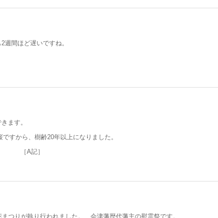
2週間ほど遅いですね。
できます。
た桜ですから、樹齢20年以上になりました。
］
花まつりが執り行われました。 会津藩歴代藩主の慰霊祭です。