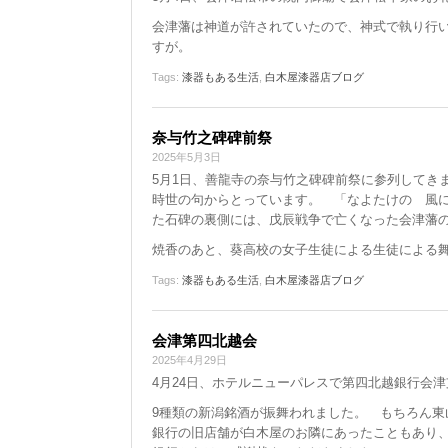
会津藩は神道が許されていたので、神式で執り行
すが。
Tags:
漆器もある生活
,
白木屋漆器店ブログ
奈与竹之碑碑前祭
2025年5月3日
5月1日、善龍寺の奈与竹之碑碑前祭に参列してき
時世の句からとっています。 「なよたけの 風
た石碑の裏側には、戊辰戦争で亡くなった会津藩の
焼香のあと、葵高校の女子生徒による生徒による
Tags:
漆器もある生活
,
白木屋漆器店ブログ
会津第四北越会
2025年4月29日
4月24日、ホテルニューパレスで第四北越銀行会
9種類の新潟銘酒が振舞われました。 もちろん
銀行の旧店舗が白木屋のお隣にあったこともあり