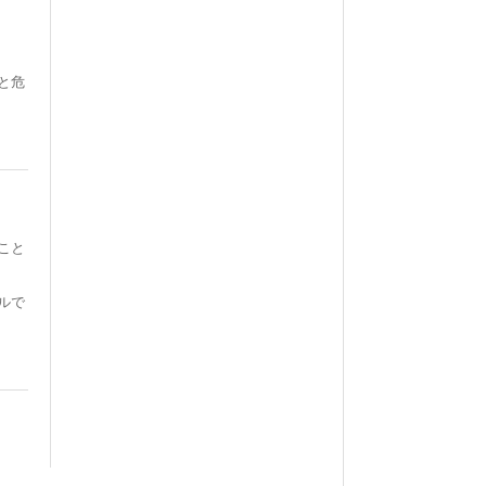
と危
こと
ルで