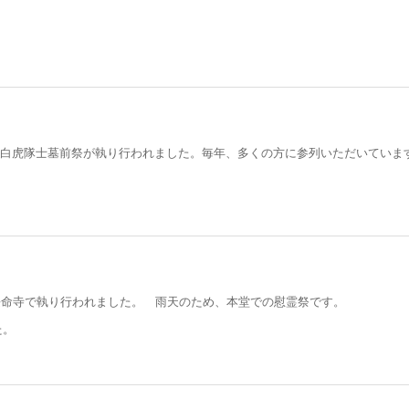
典、白虎隊士墓前祭が執り行われました。毎年、多くの方に参列いただいていま
から長命寺で執り行われました。 雨天のため、本堂での慰霊祭です。
た。