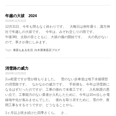
年越の大祓 2024
2024年12月31日
12月31日、今年も間もなく終わりです。 大晦日は例年通り、諏方神
社で年越しの大祓です。 今年は、みぞれ交じりの雨です。
午後3時、太鼓の音とともに、大祓の儀の開始です。 火の気がない
ので、寒さが身にしみます。
Tags:
漆器もある生活
,
白木屋漆器店ブログ
消雪路の威力
2024年12月25日
2㎝程度ですが雪が積もりました。 雪のない歩車道は地下水循環型
の消雪路です。 なかなかの威力です。 手前側も、今年は消雪路に
なるはずだったのですが、工事の後れで未着工です。 入札制度の悪
い点で、工事能力のない業者が入札したために、今年は10ｍ位しか電
線地中化が進みませんでした。 後れを取り戻すために、雪の中、夜
間工事をするそうですが、どうなることやら。
1ヶ月以上咲き続けた四季さくら。 さ…