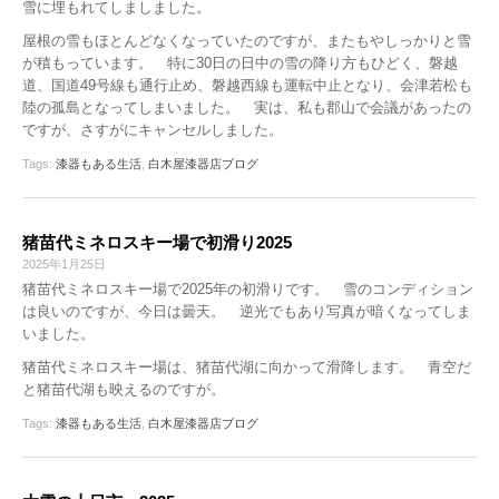
雪に埋もれてしましました。
屋根の雪もほとんどなくなっていたのですが、またもやしっかりと雪
が積もっています。 特に30日の日中の雪の降り方もひどく、磐越
道、国道49号線も通行止め、磐越西線も運転中止となり、会津若松も
陸の孤島となってしまいました。 実は、私も郡山で会議があったの
ですが、さすがにキャンセルしました。
Tags:
漆器もある生活
,
白木屋漆器店ブログ
猪苗代ミネロスキー場で初滑り2025
2025年1月25日
猪苗代ミネロスキー場で2025年の初滑りです。 雪のコンディション
は良いのですが、今日は曇天。 逆光でもあり写真が暗くなってしま
いました。
猪苗代ミネロスキー場は、猪苗代湖に向かって滑降します。 青空だ
と猪苗代湖も映えるのですが。
Tags:
漆器もある生活
,
白木屋漆器店ブログ