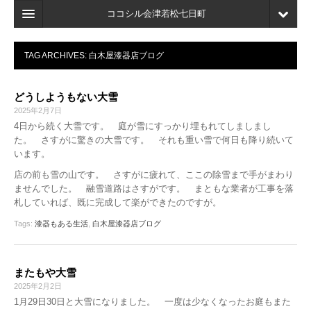
ココシル会津若松七日町
ホーム
TAG ARCHIVES:
白木屋漆器店ブログ
検索
どうしようもない大雪
店舗・施設最新情報
2025年2月7日
4日から続く大雪です。 庭が雪にすっかり埋もれてしましまし
口コミ
た。 さすがに驚きの大雪です。 それも重い雪で何日も降り続いて
います。
マイページ
店の前も雪の山です。 さすがに疲れて、ここの除雪まで手がまわり
ブックマーク
ませんでした。 融雪道路はさすがです。 まともな業者が工事を落
札していれば、既に完成して楽ができたのですが。
Tags:
漆器もある生活
,
白木屋漆器店ブログ
またもや大雪
2025年2月2日
1月29日30日と大雪になりました。 一度は少なくなったお庭もまた