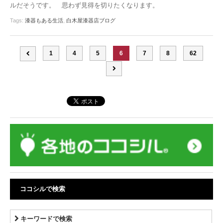
ルだそうです。 思わず見得を切りたくなります。
Tags:
漆器もある生活
,
白木屋漆器店ブログ
1
4
5
6
7
8
62
ココシルで検索
キーワードで検索