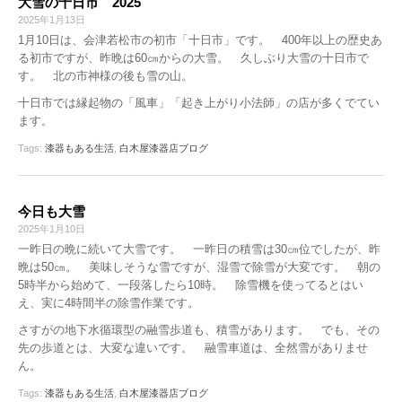
大雪の十日市 2025
2025年1月13日
1月10日は、会津若松市の初市「十日市」です。 400年以上の歴史あ
る初市ですが、昨晩は60㎝からの大雪。 久しぶり大雪の十日市で
す。 北の市神様の後も雪の山。
十日市では縁起物の「風車」「起き上がり小法師」の店が多くでてい
ます。
Tags:
漆器もある生活
,
白木屋漆器店ブログ
今日も大雪
2025年1月10日
一昨日の晩に続いて大雪です。 一昨日の積雪は30㎝位でしたが、昨
晩は50㎝。 美味しそうな雪ですが、湿雪で除雪が大変です。 朝の
5時半から始めて、一段落したら10時。 除雪機を使ってるとはい
え、実に4時間半の除雪作業です。
さすがの地下水循環型の融雪歩道も、積雪があります。 でも、その
先の歩道とは、大変な違いです。 融雪車道は、全然雪がありませ
ん。
Tags:
漆器もある生活
,
白木屋漆器店ブログ