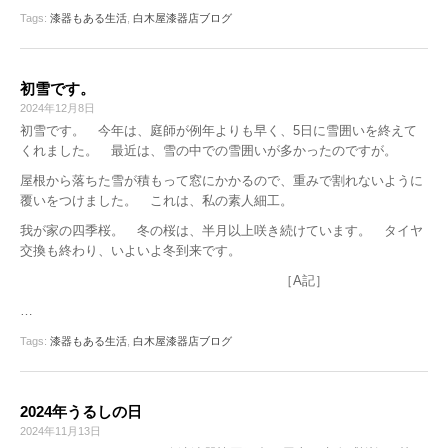
Tags:
漆器もある生活
,
白木屋漆器店ブログ
初雪です。
2024年12月8日
初雪です。 今年は、庭師が例年よりも早く、5日に雪囲いを終えて
くれました。 最近は、雪の中での雪囲いが多かったのですが。
屋根から落ちた雪が積もって窓にかかるので、重みで割れないように
覆いをつけました。 これは、私の素人細工。
我が家の四季桜。 冬の桜は、半月以上咲き続けています。 タイヤ
交換も終わり、いよいよ冬到来です。
［A記］
…
Tags:
漆器もある生活
,
白木屋漆器店ブログ
2024年うるしの日
2024年11月13日