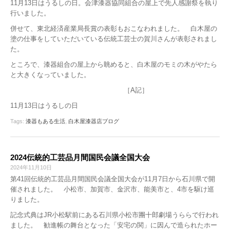
11月13日はうるしの日。会津漆器協同組合の屋上で先人感謝祭を執り
行いました。
併せて、東北経済産業局長賞の表彰もおこなわれました。 白木屋の
塗の仕事をしていただいている伝統工芸士の賀川さんが表彰されまし
た。
ところで、漆器組合の屋上から眺めると、白木屋のモミの木がやたら
と大きくなっていました。
［A記］
11月13日はうるしの日
Tags:
漆器もある生活
,
白木屋漆器店ブログ
2024伝統的工芸品月間国民会議全国大会
2024年11月10日
第41回伝統的工芸品月間国民会議全国大会が11月7日から石川県で開
催されました。 小松市、加賀市、金沢市、能美市と、4市を駆け巡
りました。
記念式典はJR小松駅前にある石川県小松市團十郎劇場うららで行われ
ました。 勧進帳の舞台となった「安宅の関」に因んで造られたホー