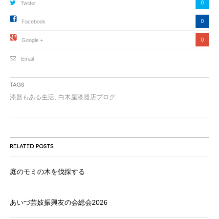
0
Twitter
0
Facebook
0
Google +
Email
Tags
漆器もある生活
,
白木屋漆器店ブログ
RELATED POSTS
庭のモミの木を伐採する
あいづ芸妓振興友の会総会2026