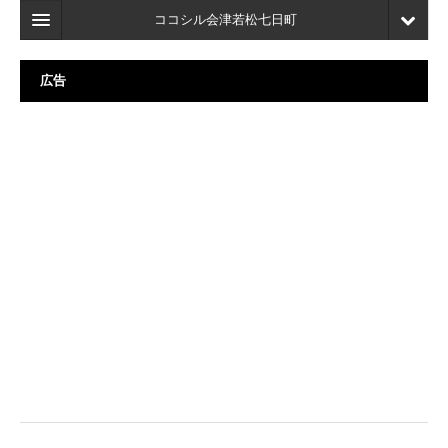
ココシル会津若松七日町
ホーム
広告
検索
店舗・施設最新情報
口コミ
マイページ
ブックマーク