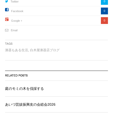
0
Twitter
0
Facebook
0
Google +
Email
Tags
漆器もある生活
,
白木屋漆器店ブログ
RELATED POSTS
庭のモミの木を伐採する
あいづ芸妓振興友の会総会2026