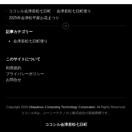
ココシル会津若松七日町
会津若松七日町便り
2025年会津松平家お花まつり
記事カテゴリー
会津若松七日町便り
このサイトについて
利用規約
プライバシーポリシー
お問合せ
Copyright
2026
Ubiquitous Computing Technology Corporation
. All Rights Reserved.
ココシル®は、ユーシーテクノロジ株式会社の登録商標です。
ココシル会津若松七日町