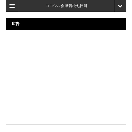
ココシル会津若松七日町
ホーム
広告
検索
店舗・施設最新情報
口コミ
マイページ
ブックマーク