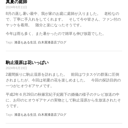
真夏の庭師
2024年8月11日
8月の蒸し暑い最中、我が家のお庭に庭師が入りました。 老松なの
で、丁寧に手入れをしてくれます。 そして今や皆さん、ファン付の
ヤッケを着用。 随分と楽になったそうです。
今年は雨も多く、また暑かったので雑草も伸び放題でした。
Tags:
漆器もある生活
,
白木屋漆器店ブログ
駒止湿原は花いっぱい
2024年6月19日
2週間振りに駒止湿原を訪れました。 前回はワタスゲの群落に圧倒
されましたが、今回は初夏の花を楽しめました。 今回の探訪目的の
一つがヒオウギアヤメです。
平成2年６月29日の秋篠宮紀子妃殿下の婚儀の様子のテレビ放送の中
に、お印のヒオウギアヤメの実物として駒止湿原から生放送されたそ
うです。
Tags:
漆器もある生活
,
白木屋漆器店ブログ