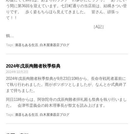
う間に第36回を迎えています。七日町通りの当店前は、結構きつい登
りです。 歩く姿もちらほら見えてきました。 皆さん、頑張っ
て！！
［A記］
鶴…
Tags:
漆器もある生活
,
白木屋漆器店ブログ
2024年戊辰殉難者秋季祭典
2024年10月2日
2024年戊辰殉難者秋季祭典が9月23日10時から、長命寺戦死者墓前に
て執り行われました。雨がポツポツとしましたが、なんとか式典終了
まで持ちました。
同日11時からは、阿弥陀寺の戊辰殉難者拝礼殿も祭典を執り行いまし
た。 会津弔霊義会の鈴木理事長が祭文を読み上げます。
Tags:
漆器もある生活
,
白木屋漆器店ブログ