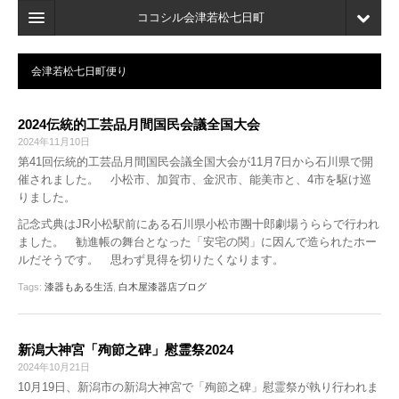
ココシル会津若松七日町
ホーム
会津若松七日町便り
検索
2024伝統的工芸品月間国民会議全国大会
店舗・施設最新情報
2024年11月10日
第41回伝統的工芸品月間国民会議全国大会が11月7日から石川県で開
口コミ
催されました。 小松市、加賀市、金沢市、能美市と、4市を駆け巡
りました。
マイページ
記念式典はJR小松駅前にある石川県小松市團十郎劇場うららで行われ
ブックマーク
ました。 勧進帳の舞台となった「安宅の関」に因んで造られたホー
ルだそうです。 思わず見得を切りたくなります。
Tags:
漆器もある生活
,
白木屋漆器店ブログ
新潟大神宮「殉節之碑」慰霊祭2024
2024年10月21日
10月19日、新潟市の新潟大神宮で「殉節之碑」慰霊祭が執り行われま