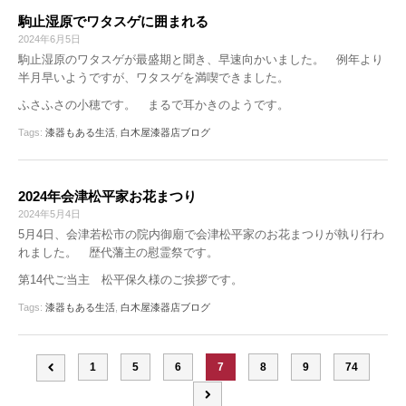
駒止湿原でワタスゲに囲まれる
2024年6月5日
駒止湿原のワタスゲが最盛期と聞き、早速向かいました。 例年より
半月早いようですが、ワタスゲを満喫できました。
ふさふさの小穂です。 まるで耳かきのようです。
Tags:
漆器もある生活
,
白木屋漆器店ブログ
2024年会津松平家お花まつり
2024年5月4日
5月4日、会津若松市の院内御廟で会津松平家のお花まつりが執り行わ
れました。 歴代藩主の慰霊祭です。
第14代ご当主 松平保久様のご挨拶です。
Tags:
漆器もある生活
,
白木屋漆器店ブログ
1
5
6
7
8
9
74