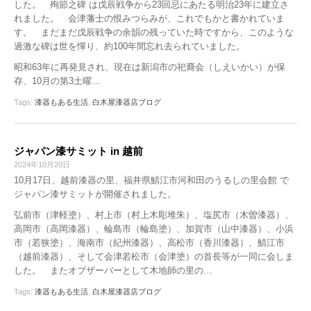
した。 殉節之碑 は戊辰戦争から23回忌にあたる明治23年に建立さ
れました。 会津藩士の恨みつらみが、これでもかと書かれていま
す。 まだまだ戊辰戦争の余韻の残っていた時ですから、このような
過激な碑は世を憚り、約100年間忘れ去られていました。
昭和63年に再発見され、現在は新潟市の祀裔会（しえいかい）が保
存、10月の第3土曜…
Tags:
漆器もある生活
,
白木屋漆器店ブログ
ジャパン漆サミット in 越前
2024年10月20日
10月17日、越前漆器の里、福井県鯖江市河和田のうるしの里会館 で
ジャパン漆サミットが開催されました。
弘前市（津軽塗）、村上市（村上木彫堆朱）、塩尻市（木曽漆器）、
高岡市（高岡漆器）、輪島市（輪島塗）、加賀市（山中漆器）、小浜
市（若狭塗）、海南市（紀州漆器）、高松市（香川漆器）、鯖江市
（越前漆器）、そして会津若松市（会津塗）の首長等が一同に会しま
した。 またオブザーバーとして木地師の里の…
Tags:
漆器もある生活
,
白木屋漆器店ブログ