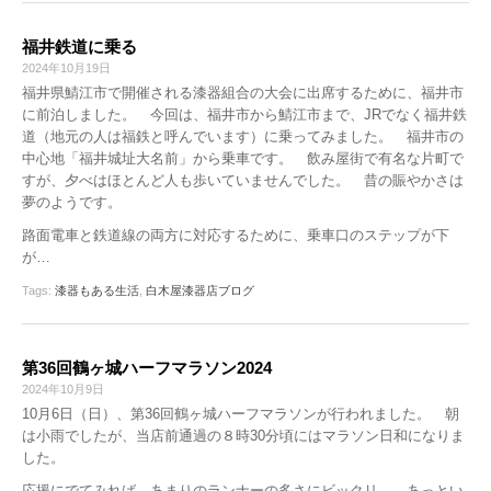
福井鉄道に乗る
2024年10月19日
福井県鯖江市で開催される漆器組合の大会に出席するために、福井市
に前泊しました。 今回は、福井市から鯖江市まで、JRでなく福井鉄
道（地元の人は福鉄と呼んでいます）に乗ってみました。 福井市の
中心地「福井城址大名前」から乗車です。 飲み屋街で有名な片町で
すが、夕べはほとんど人も歩いていませんでした。 昔の賑やかさは
夢のようです。
路面電車と鉄道線の両方に対応するために、乗車口のステップが下
が…
Tags:
漆器もある生活
,
白木屋漆器店ブログ
第36回鶴ヶ城ハーフマラソン2024
2024年10月9日
10月6日（日）、第36回鶴ヶ城ハーフマラソンが行われました。 朝
は小雨でしたが、当店前通過の８時30分頃にはマラソン日和になりま
した。
応援にでてみれば、あまりのランナーの多さにビックリ。 あっとい