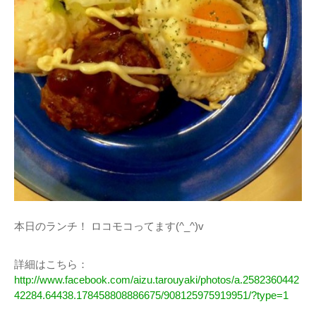
本日のランチ！ ロコモコってます(^_^)v
詳細はこちら：
http://www.facebook.com/aizu.tarouyaki/photos/a.2582360442
42284.64438.178458808886675/908125975919951/?type=1