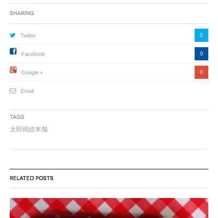
Sharing
0
Twitter
0
Facebook
0
Google +
Email
Tags
太郎焼総本舗
RELATED POSTS