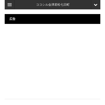
ココシル会津若松七日町
ホーム
広告
検索
店舗・施設最新情報
口コミ
マイページ
ブックマーク