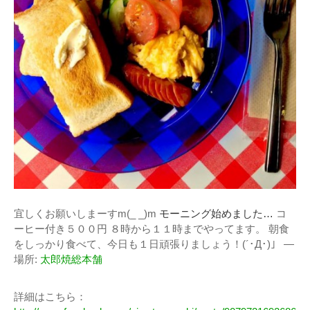
宜しくお願いしまーすm(_ _)m
モーニング始めました…
コ
ーヒー付き５００円
８時から１１時までやってます。
朝食
をしっかり食べて、今日も１日頑張りましょう！(´･Д･)」 —
場所:
太郎焼総本舗
詳細はこちら：