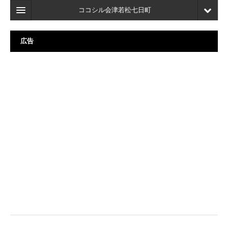
ココシル会津若松七日町
ホーム
広告
検索
店舗・施設最新情報
口コミ
マイページ
ブックマーク