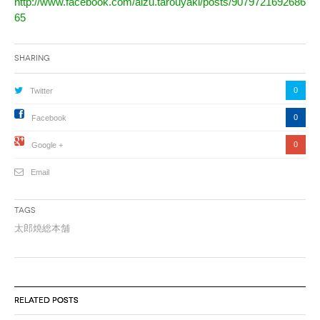
http://www.facebook.com/aizu.tarouyaki/posts/9079721692686
65
Sharing
0
Twitter
0
Facebook
0
Google +
Email
Tags
太郎焼総本舗
RELATED POSTS