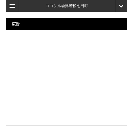
ココシル会津若松七日町
ホーム
広告
検索
店舗・施設最新情報
口コミ
マイページ
ブックマーク