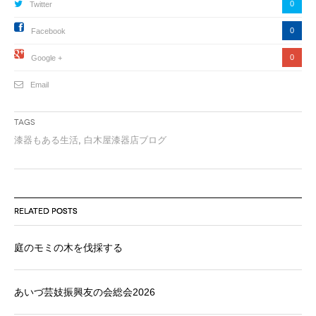
0
Twitter
0
Facebook
0
Google +
Email
Tags
漆器もある生活
,
白木屋漆器店ブログ
RELATED POSTS
庭のモミの木を伐採する
あいづ芸妓振興友の会総会2026