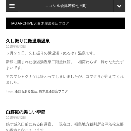
ココシル会津若松七日町
ホーム
TAG ARCHIVES:
白木屋漆器店ブログ
検索
久し振りに微温湯温泉
店舗・施設最新情報
2015年6月3日
５月２１日、久し振りの微温湯（ぬるゆ）温泉です。
口コミ
新緑に囲まれた微温湯温泉二階堂旅館。 相変わらず、静かなたたず
マイページ
まいです。
アズマシャクナゲは終わってしまいましたが、コマクサが迎えてくれ
ブックマーク
ました。
Tags:
漆器もある生活
,
白木屋漆器店ブログ
白露庭の美しい季節
2015年6月2日
鶴ケ城入口前にある白露庭。 現在は、福島地方裁判所会津若松支部
の敷地となっています。