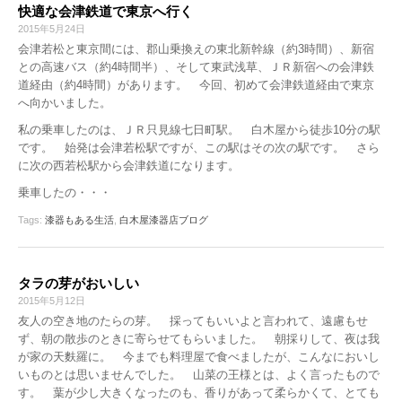
快適な会津鉄道で東京へ行く
2015年5月24日
会津若松と東京間には、郡山乗換えの東北新幹線（約3時間）、新宿
との高速バス（約4時間半）、そして東武浅草、ＪＲ新宿への会津鉄
道経由（約4時間）があります。 今回、初めて会津鉄道経由で東京
へ向かいました。
私の乗車したのは、ＪＲ只見線七日町駅。 白木屋から徒歩10分の駅
です。 始発は会津若松駅ですが、この駅はその次の駅です。 さら
に次の西若松駅から会津鉄道になります。
乗車したの・・・
Tags:
漆器もある生活
,
白木屋漆器店ブログ
タラの芽がおいしい
2015年5月12日
友人の空き地のたらの芽。 採ってもいいよと言われて、遠慮もせ
ず、朝の散歩のときに寄らせてもらいました。 朝採りして、夜は我
が家の天麩羅に。 今までも料理屋で食べましたが、こんなにおいし
いものとは思いませんでした。 山菜の王様とは、よく言ったもので
す。 葉が少し大きくなったのも、香りがあって柔らかくて、とても