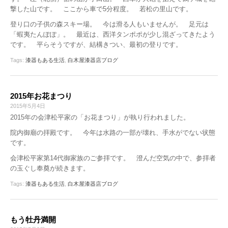
撃した山です。 ここから車で5分程度。 若松の里山です。
登り口の子供の森スキー場。 今は滑る人もいませんが。 足元は
「蝦夷たんぽぽ」。 最近は、西洋タンポポが少し混ざってきたよう
です。 平らそうですが、結構きつい、最初の登りです。
Tags:
漆器もある生活
,
白木屋漆器店ブログ
2015年お花まつり
2015年5月4日
2015年の会津松平家の「お花まつり」が執り行われました。
院内御廟の拝殿です。 今年は水路の一部が壊れ、手水がでない状態
です。
会津松平家第14代御家族のご参拝です。 澄んだ空気の中で、参拝者
の玉ぐし奉奠が続きます。
Tags:
漆器もある生活
,
白木屋漆器店ブログ
もう牡丹満開