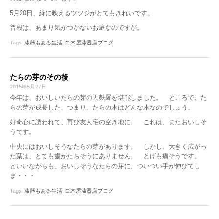
5月20日、緑に映えるツツジがとてもきれいです。
普段は、あまり気がつかないお庭なのですが。
Tags:
漆器もある生活
,
白木屋漆器店ブログ
たらの芽のその後
2015年5月27日
今年は、おいしいたらの芽の天麩羅を堪能しました。 ところで、た
らの芽が成長した、つまり、たらの木はどんな木なのでしょう。
好奇心に誘われて、再び友人宅の空き地に。 これは、またおいしそ
うです。
中央にはおいしそうなたらの芽があります。 しかし、大きく広がっ
た葉は、とても歯がたちそうにありません。 とげも痛そうです。
といいながらも、おいしそうなたらの芽に、ついつい手が伸びてし
ま・・・
Tags:
漆器もある生活
,
白木屋漆器店ブログ