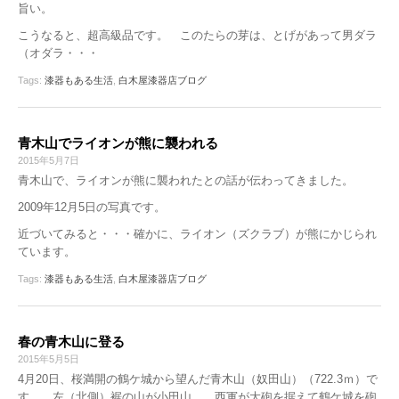
旨い。
こうなると、超高級品です。 このたらの芽は、とげがあって男ダラ
（オダラ・・・
Tags:
漆器もある生活
,
白木屋漆器店ブログ
青木山でライオンが熊に襲われる
2015年5月7日
青木山で、ライオンが熊に襲われたとの話が伝わってきました。
2009年12月5日の写真です。
近づいてみると・・・確かに、ライオン（ズクラブ）が熊にかじられ
ています。
Tags:
漆器もある生活
,
白木屋漆器店ブログ
春の青木山に登る
2015年5月5日
4月20日、桜満開の鶴ケ城から望んだ青木山（奴田山）（722.3ｍ）で
す。 左（北側）裾の山が小田山。 西軍が大砲を据えて鶴ケ城を砲