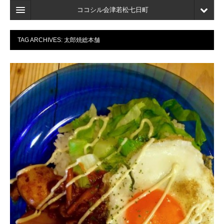
ココシル会津若松七日町
ホーム
TAG ARCHIVES:
太郎焼総本舗
検索
店舗・施設最新情報
口コミ
マイページ
ブックマーク