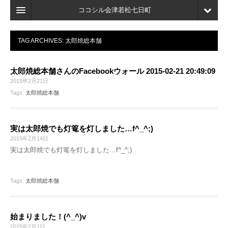
ココシル会津若松七日町
ホーム
TAG ARCHIVES:
太郎焼総本舗
検索
太郎焼総本舗さんのFacebookウォール 2015-02-21 20:49:09
店舗・施設最新情報
2015年2月21日
Tags:
太郎焼総本舗
口コミ
マイページ
実は太郎焼でも灯篭を灯しました…f^_^;)
ブックマーク
2015年2月14日
実は太郎焼でも灯篭を灯しました…f^_^;)
Tags:
太郎焼総本舗
始まりました！(^_^)v
2015年2月1日