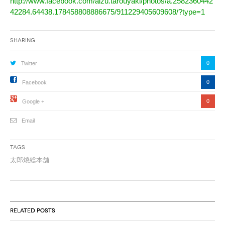
http://www.facebook.com/aizu.tarouyaki/photos/a.2582360442
42284.64438.178458808886675/911229405609608/?type=1
Sharing
0
Twitter
0
Facebook
0
Google +
Email
Tags
太郎焼総本舗
RELATED POSTS