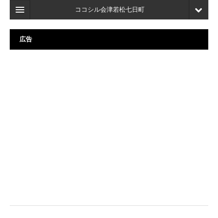
ココシル会津若松七日町
ホーム
広告
検索
店舗・施設最新情報
口コミ
マイページ
ブックマーク