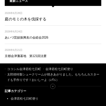
最新ニュース
2026年6月28日
庭のモミの木を伐採する
2026年6月24日
あいづ芸妓振興友の会総会2026
2026年6月21日
京都会津藩墓地 第121回法要
ココシル会津若松七日町
会津若松七日町便り
太郎焼特製シュークリームが焼きあがりました。もちろんカスター
ドも手作りです！おいしーよ（≧∇≦）
記事カテゴリー
会津若松七日町便り