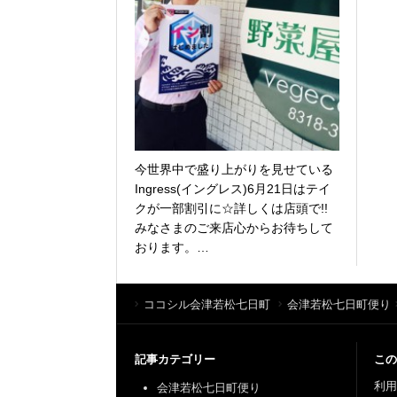
今世界中で盛り上がりを見せている
Ingress(イングレス)6月21日はテイ
クが一部割引に☆詳しくは店頭で!!
みなさまのご来店心からお待ちして
おります。…
ココシル会津若松七日町
会津若松七日町便り
記事カテゴリー
この
利用
会津若松七日町便り