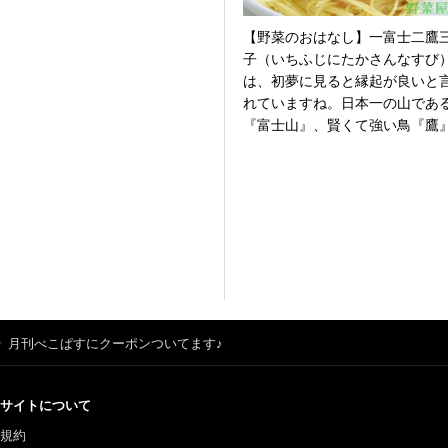
【野菜のおはなし】一富士二鷹
子（いちふじにたかさんなすび
は、初夢に見ると縁起が良いと
れていますね。日本一の山であ
『富士山』、賢くて強い鳥『鷹
月刊べこぱすにクーポンついてます♪
サイトについて
規約