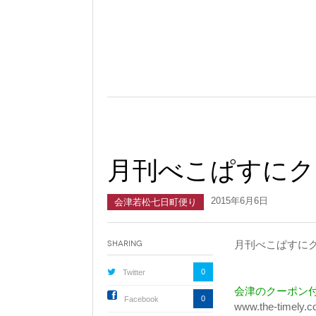
月刊べこぱすにク
2015年6月6日
会津若松七日町便り
月刊べこぱすに
Sharing
0
Twitter
会津のクーポン
0
Facebook
www.the-timely.