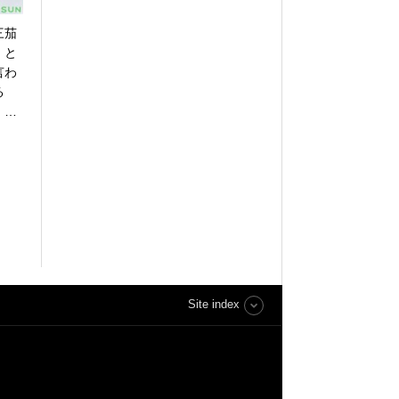
三茄
）と
言わ
る
』…
Site index