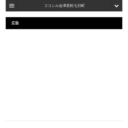
ココシル会津若松七日町
ホーム
広告
検索
店舗・施設最新情報
口コミ
マイページ
ブックマーク