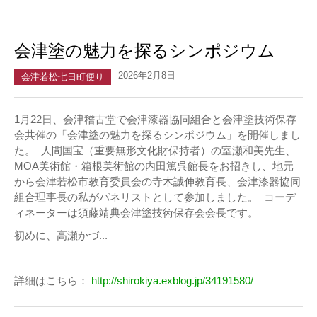
会津塗の魅力を探るシンポジウム
2026年2月8日
会津若松七日町便り
1月22日、会津稽古堂で会津漆器協同組合と会津塗技術保存
会共催の「会津塗の魅力を探るシンポジウム」を開催しまし
た。 人間国宝（重要無形文化財保持者）の室瀬和美先生、
MOA美術館・箱根美術館の内田篤呉館長をお招きし、地元
から会津若松市教育委員会の寺木誠伸教育長、会津漆器協同
組合理事長の私がパネリストとして参加しました。 コーデ
ィネーターは須藤靖典会津塗技術保存会会長です。
初めに、高瀬かづ...
詳細はこちら：
http://shirokiya.exblog.jp/34191580/