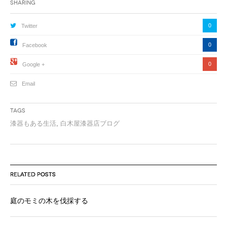
Sharing
0
Twitter
0
Facebook
0
Google +
Email
Tags
漆器もある生活
,
白木屋漆器店ブログ
RELATED POSTS
庭のモミの木を伐採する