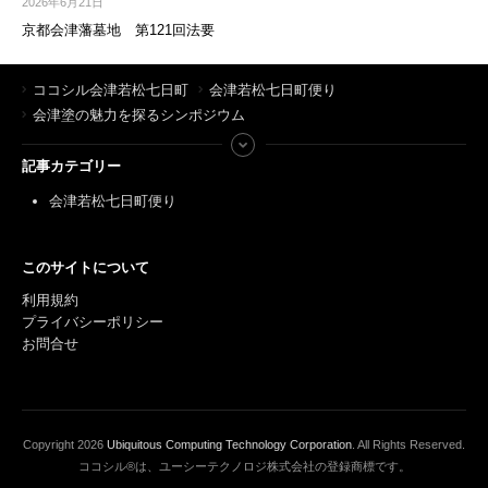
2026年6月21日
京都会津藩墓地 第121回法要
ココシル会津若松七日町
会津若松七日町便り
会津塗の魅力を探るシンポジウム
記事カテゴリー
会津若松七日町便り
このサイトについて
利用規約
プライバシーポリシー
お問合せ
Copyright
2026
Ubiquitous Computing Technology Corporation
. All Rights Reserved.
ココシル®は、ユーシーテクノロジ株式会社の登録商標です。