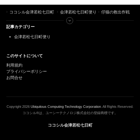
ココシル会津若松七日町
会津若松七日町便り
仔猫の救出作戦
記事カテゴリー
会津若松七日町便り
このサイトについて
利用規約
プライバシーポリシー
お問合せ
Copyright
2026
Ubiquitous Computing Technology Corporation
. All Rights Reserved.
ココシル®は、ユーシーテクノロジ株式会社の登録商標です。
ココシル会津若松七日町