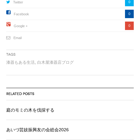
0
Twitter
0
Facebook
0
Google +
Email
Tags
漆器もある生活
,
白木屋漆器店ブログ
RELATED POSTS
庭のモミの木を伐採する
あいづ芸妓振興友の会総会2026