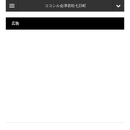
ココシル会津若松七日町
ホーム
広告
検索
店舗・施設最新情報
口コミ
マイページ
ブックマーク