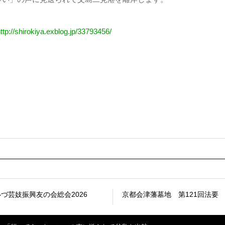
ttp://shirokiya.exblog.jp/33793456/
づ芸妓振興友の会総会2026
京都会津藩墓地 第121回法要