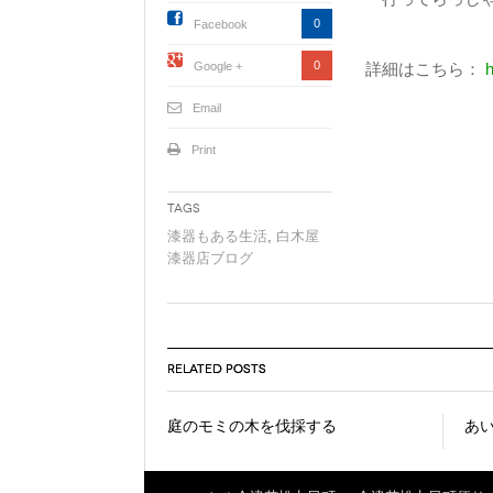
0
Facebook
0
Google +
詳細はこちら：
h
Email
Print
Tags
漆器もある生活
,
白木屋
漆器店ブログ
RELATED POSTS
庭のモミの木を伐採する
あい