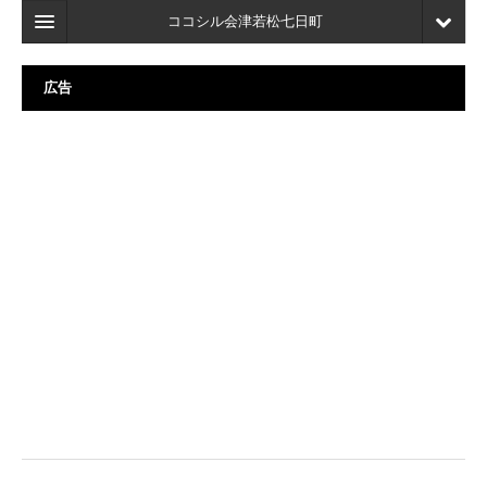
ココシル会津若松七日町
ホーム
広告
検索
店舗・施設最新情報
口コミ
マイページ
ブックマーク