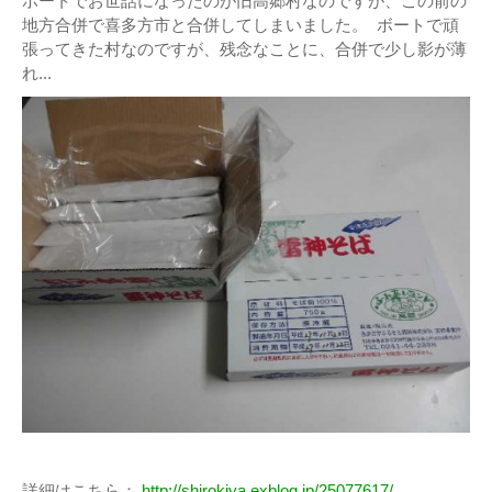
ボートでお世話になったのが旧高郷村なのですが、この前の
地方合併で喜多方市と合併してしまいました。 ボートで頑
張ってきた村なのですが、残念なことに、合併で少し影が薄
れ...
詳細はこちら：
http://shirokiya.exblog.jp/25077617/