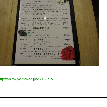
ttp://shirokiya.exblog.jp/25032397/