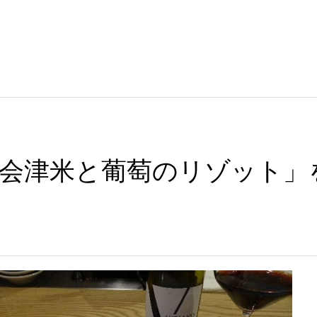
会津米と葡萄のリゾット」