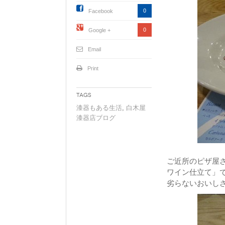
0
Facebook
0
Google +
Email
Print
Tags
漆器もある生活
,
白木屋
漆器店ブログ
ご近所のピザ屋
ワイン仕立て」
劣らないおいし