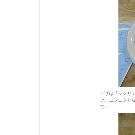
ピザは「シチリ
ブ、ニンニクと
で...