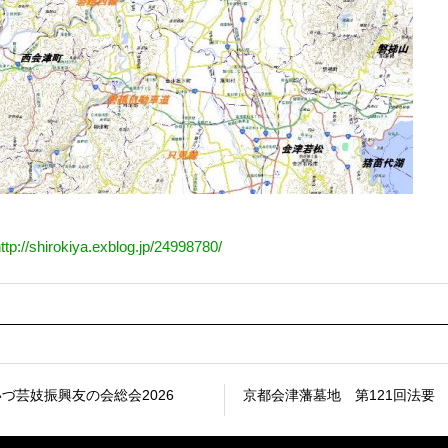
ttp://shirokiya.exblog.jp/24998780/
づ芸妓振興友の会総会2026
京都会津藩墓地 第121回法要