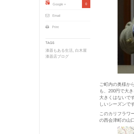
0
Google +
Email
Print
Tags
漆器もある生活
,
白木屋
漆器店ブログ
ご町内の奥様か
も、200円で大
大きくはないで
しいシーズンで
このカリフラワ
の西会津町の山口