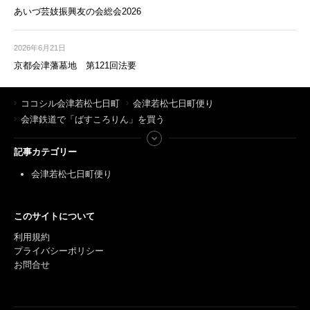
あいづ芸妓振興友の会総会2026
2026年6月21日
京都会津藩墓地 第121回法要
ココシル会津若松七日町
会津若松七日町便り
会津鉄道で「ばすころりん」を買う
記事カテゴリー
会津若松七日町便り
このサイトについて
利用規約
プライバシーポリシー
お問合せ