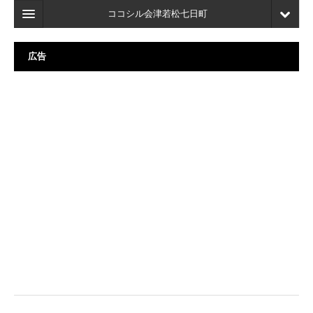
ココシル会津若松七日町
ホーム
広告
検索
店舗・施設最新情報
口コミ
マイページ
ブックマーク