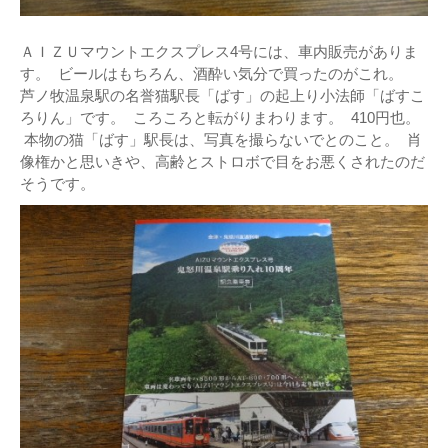
ＡＩＺＵマウントエクスプレス4号には、車内販売がありま
す。 ビールはもちろん、酒酔い気分で買ったのがこれ。
芦ノ牧温泉駅の名誉猫駅長「ばす」の起上り小法師「ばすこ
ろりん」です。 ころころと転がりまわります。 410円也。
本物の猫「ばす」駅長は、写真を撮らないでとのこと。 肖
像権かと思いきや、高齢とストロボで目をお悪くされたのだ
そうです。