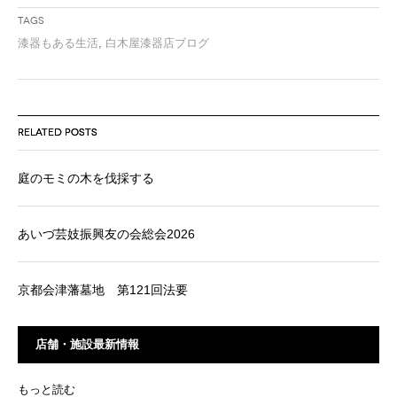
Tags
漆器もある生活
,
白木屋漆器店ブログ
RELATED POSTS
庭のモミの木を伐採する
あいづ芸妓振興友の会総会2026
京都会津藩墓地 第121回法要
店舗・施設最新情報
もっと読む