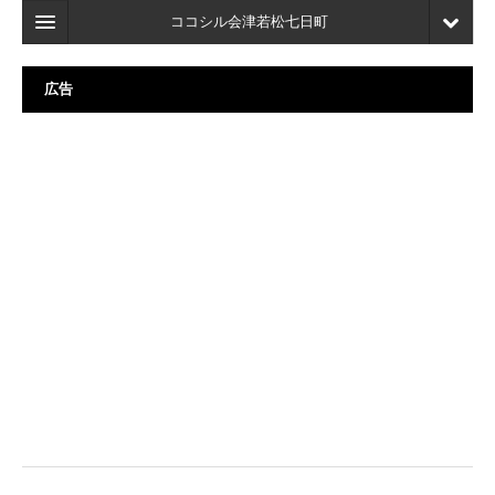
ココシル会津若松七日町
ホーム
広告
検索
店舗・施設最新情報
口コミ
マイページ
ブックマーク